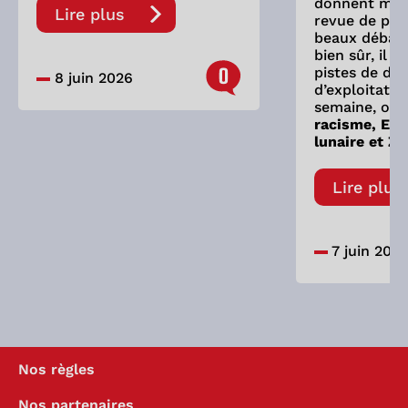
donnent mati
Lire plus
revue de pre
beaux débats
bien sûr, il 
0
pistes de dis
8 juin 2026
d’exploitatio
semaine, on 
racisme, Eve
lunaire et Zy
Lire plus
7 juin 202
Nos règles
Nos partenaires