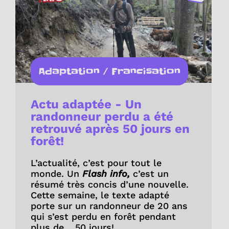
Adaptation / Francisation
Actu adaptée - Un
randonneur perdu a été
retrouvé après 50 jours en
forêt!
L’actualité, c’est pour tout le
monde. Un
Flash info,
c’est un
résumé très concis d’une nouvelle.
Cette semaine, le texte adapté
porte sur un randonneur de 20 ans
qui s’est perdu en forêt pendant
plus de… 50 jours!