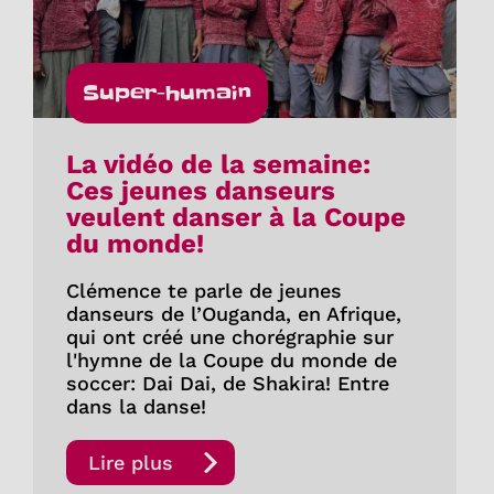
Super-humain
La vidéo de la semaine:
Ces jeunes danseurs
veulent danser à la Coupe
du monde!
Clémence te parle de jeunes
danseurs de l’Ouganda, en Afrique,
qui ont créé une chorégraphie sur
l'hymne de la Coupe du monde de
soccer: Dai Dai, de Shakira! Entre
dans la danse!
Lire plus