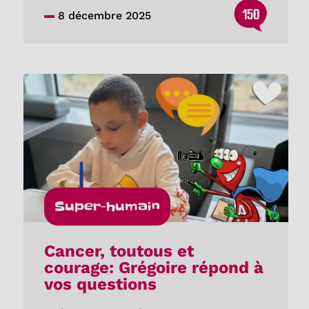
150
8 décembre 2025
Super-humain
Cancer, toutous et
courage: Grégoire répond à
vos questions