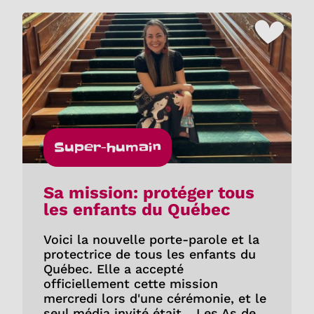
Super-humain
Sa mission: protéger tous
les enfants du Québec
Voici la nouvelle porte-parole et la
protectrice de tous les enfants du
Québec. Elle a accepté
officiellement cette mission
mercredi lors d'une cérémonie, et le
seul média invité était... Les As de