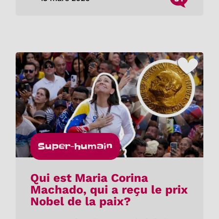
Super-humain
Qui est Maria Corina
Machado, qui a reçu le prix
Nobel de la paix?