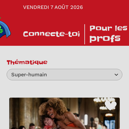
VENDREDI 7 AOÛT 2026
Pour les
Connecte-toi
profs
Thématique
Super-humain