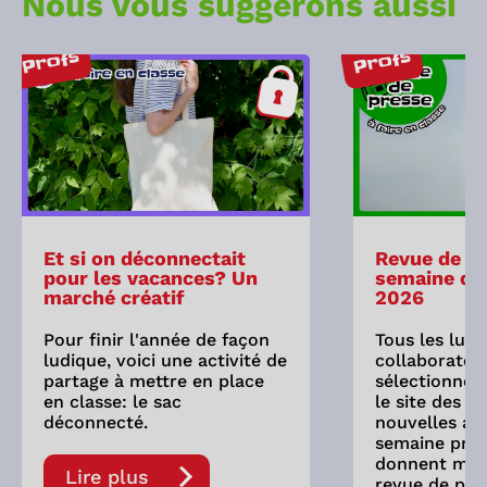
Nous vous suggérons aussi
Profs
Profs
Et si on déconnectait
Revue de pr
pour les vacances? Un
semaine du 
marché créatif
2026
Pour finir l'année de façon
Tous les lund
ludique, voici une activité de
collaborateu
partage à mettre en place
sélectionne 
en classe: le sac
le site des As
déconnecté.
nouvelles ay
semaine préc
donnent mati
Lire plus
revue de pre