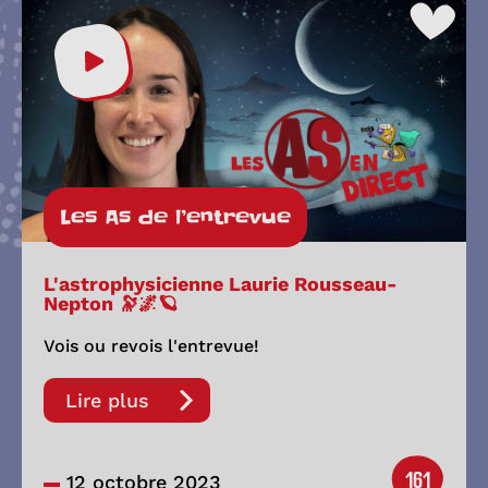
Les As de l’entrevue
L'astrophysicienne Laurie Rousseau-
Nepton 🔭🌌🪐
Vois ou revois l'entrevue!
Lire plus
161
12 octobre 2023