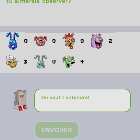
tu aimerais observer?
0
0
0
2
3
0
4
ENVOYER