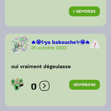
1 RÉPONSE
🔥🤩✨ya babouche✨🤩🔥
25 octobre 2023
oui vraiment dégeulasse
0
RÉPONDRE
Ouvrir les réactions