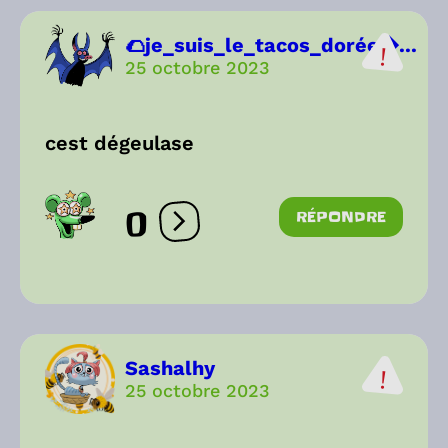
🌮je_suis_le_tacos_dorée...
25 octobre 2023
cest dégeulase
0
RÉPONDRE
Ouvrir les réactions
Sashalhy
25 octobre 2023