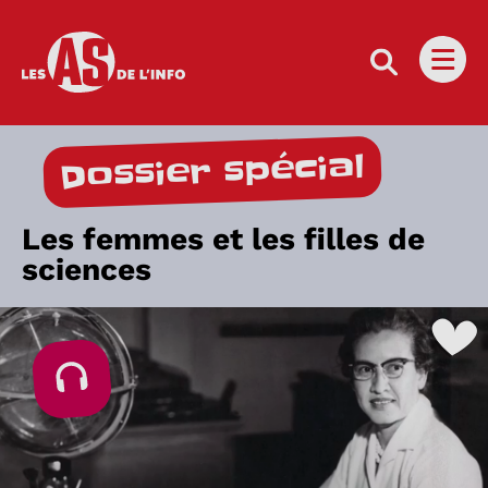
Les as de l'info
Ouvri
Dossier spécial
Les femmes et les filles de
sciences