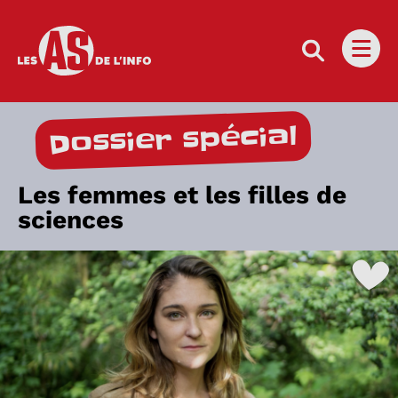
Les as de l'info
Ouvri
Dossier spécial
Les femmes et les filles de
sciences