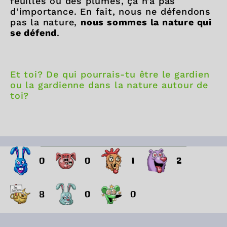
feuilles ou des plumes, ça n’a pas
d’importance. En fait, nous ne défendons
pas la nature,
nous sommes la nature qui
se défend
.
Et toi? De qui pourrais-tu être le gardien
ou la gardienne dans la nature autour de
toi?
0
0
1
2
8
0
0