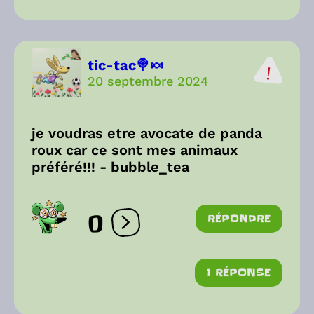
tic-tac🍭🍬
20 septembre 2024
je voudras etre avocate de panda
roux car ce sont mes animaux
préféré!!! - bubble_tea
0
RÉPONDRE
Ouvrir les réactions
1 RÉPONSE