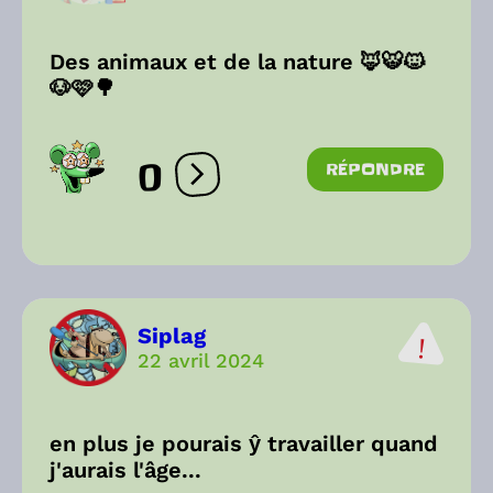
Des animaux et de la nature 🦊🐯🐱
🐶🩷🌳
0
RÉPONDRE
Ouvrir les réactions
Siplag
22 avril 2024
en plus je pourais ŷ travailler quand
j'aurais l'âge...