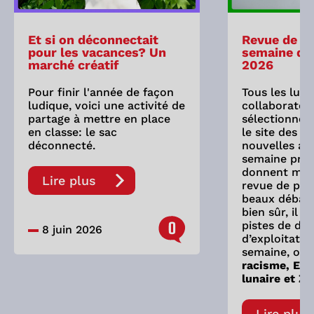
Et si on déconnectait
Revue de pr
pour les vacances? Un
semaine du 
marché créatif
2026
Pour finir l'année de façon
Tous les lund
ludique, voici une activité de
collaborateu
partage à mettre en place
sélectionne 
en classe: le sac
le site des As
déconnecté.
nouvelles ay
semaine préc
donnent mati
Lire plus
revue de pre
beaux débats
bien sûr, il 
0
pistes de dis
8 juin 2026
d’exploitatio
semaine, on 
racisme, Eve
lunaire et Zy
Lire plus