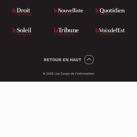
RETOUR
EN HAUT
© 2026 Les Coops de l'information
Témoins 🍪
Psst, nous utilisons des témoins (on dit
Cookies en anglais) pour améliorer ton
expérience sur le site.
Ces petits témoins invisibles analysent les
visites de façon anonyme et sécuritaire. Ils