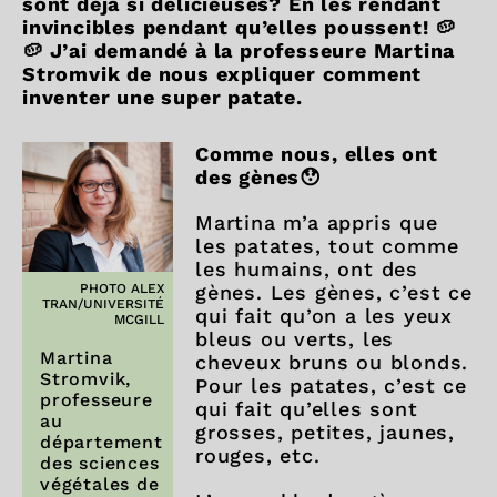
sont déjà si délicieuses? En les rendant
invincibles pendant qu’elles poussent! 🥔
🥔 J’ai demandé à la professeure Martina
Stromvik de nous expliquer comment
inventer une super patate.
Comme nous, elles ont
des gènes😯
Martina m’a appris que
les patates, tout comme
les humains, ont des
gènes. Les gènes, c’est ce
PHOTO ALEX
TRAN/UNIVERSITÉ
qui fait qu’on a les yeux
MCGILL
bleus ou verts, les
Martina
cheveux bruns ou blonds.
Stromvik,
Pour les patates, c’est ce
professeure
qui fait qu’elles sont
au
grosses, petites, jaunes,
département
rouges, etc.
des sciences
végétales de