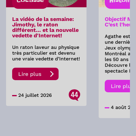
Cocasse
Histoire
La vidéo de la semaine:
Objectif Mo
Jimothy, le raton
C’est l’heur
différent… et la nouvelle
vedette d'Internet!
Agathe est d
une dernière 
Un raton laveur au physique
Jeux olympi
très particulier est devenu
Montréal a-t
une vraie vedette d’Internet!
les 50 ans de
Découvre les
spectacle Fe
Lire plus
Lire plus
44
24 juillet 2026
4 août 20