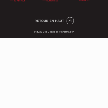
RETOUR
EN HAUT
© 2026 Les Coops de l'information
Témoins 🍪
Psst, nous utilisons des témoins (on dit
Cookies en anglais) pour améliorer ton
expérience sur le site.
Ces petits témoins invisibles analysent les
visites de façon anonyme et sécuritaire. Ils
nous transmettent des informations qui
nous aident à assurer le bon
fonctionnement du site et à améliorer ses
performances techniques.
Si tu veux en savoir plus, consulte notre