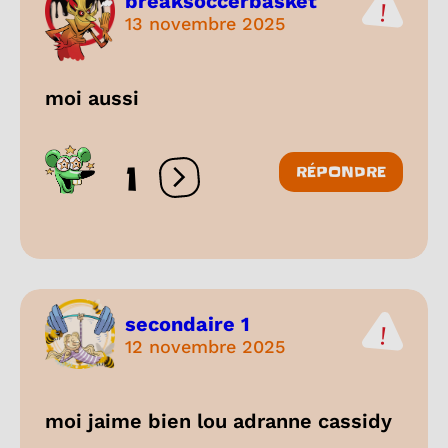
breaksoccerbasket
13 novembre 2025
moi aussi
1
RÉPONDRE
Ouvrir les réactions
secondaire 1
12 novembre 2025
moi jaime bien lou adranne cassidy