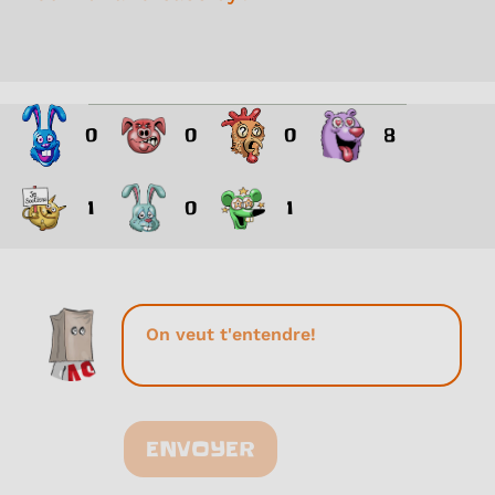
0
0
0
8
1
0
1
ENVOYER