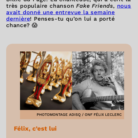
très populaire chanson
Fake Friends
,
nous
avait donné une entrevue la semaine
dernière
! Penses-tu qu’on lui a porté
chance? 😱
PHOTOMONTAGE ADISQ / ONF FÉLIX LECLERC
Félix, c’est lui