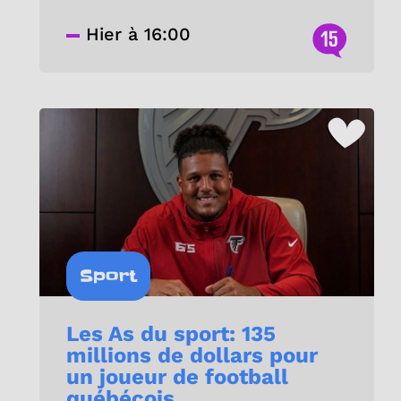
Hier à 16:00
15
Sport
Les As du sport: 135
millions de dollars pour
un joueur de football
québécois