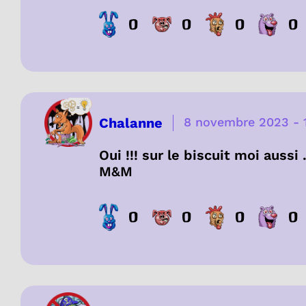
0
0
0
0
Chalanne
8 novembre 2023
-
Oui !!! sur le biscuit moi aussi 
M&M
0
0
0
0