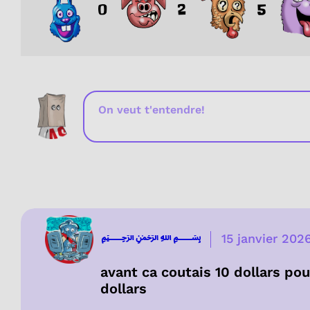
0
2
5
﷽
15 janvier 202
avant ca coutais 10 dollars po
dollars