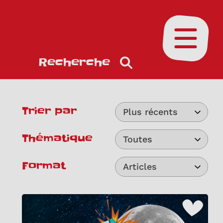
Ouvrir le
Recherche
Trier par
Plus récents
Thématique
Toutes
Format
Articles