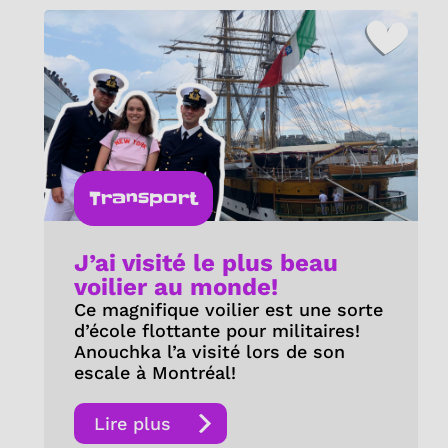
Transport
J’ai visité le plus beau
voilier au monde!
Ce magnifique voilier est une sorte
d’école flottante pour militaires!
Anouchka l’a visité lors de son
escale à Montréal!
Lire plus