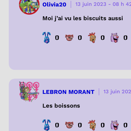
Olivia20
13 juin 2023
-
08 h 4
Moi j’ai vu les biscuits aussi
0
0
0
0
LEBRON MORANT
13 juin 20
Les boissons
0
0
0
0