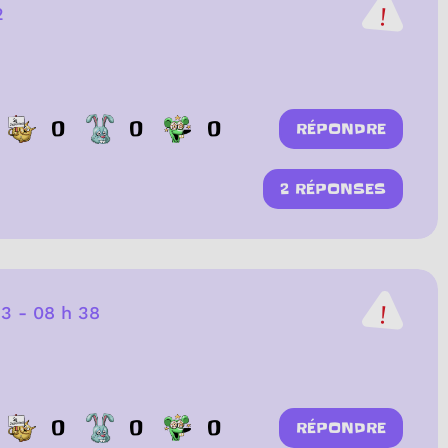
2
0
0
0
RÉPONDRE
2 RÉPONSES
23
-
08 h 38
0
0
0
RÉPONDRE