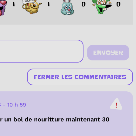
1
1
0
0
ENVOYER
FERMER LES COMMENTAIRES
6
-
10 h 59
ur un bol de nouritture maintenant 30