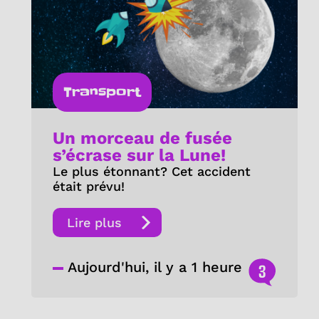
Transport
Un morceau de fusée
s’écrase sur la Lune!
Le plus étonnant? Cet accident
était prévu!
Lire plus
Aujourd'hui, il y a 1 heure
3