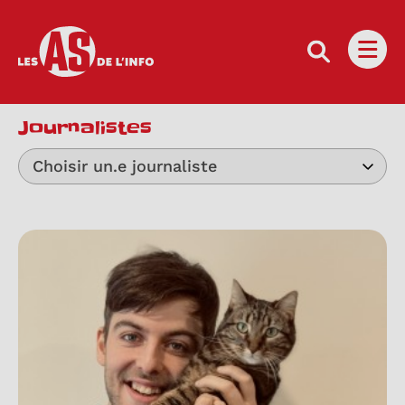
Les as de l'info
Ouvri
Journalistes
Choisir un.e journaliste