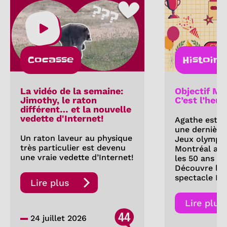
Cocasse
Histoire
La vidéo de la semaine:
Objectif Mo
Jimothy, le raton
C’est l’heur
différent… et la nouvelle
vedette d'Internet!
Agathe est d
une dernière 
Un raton laveur au physique
Jeux olympi
très particulier est devenu
Montréal a-t
une vraie vedette d’Internet!
les 50 ans de
Découvre les
spectacle Fe
Lire plus
Lire plus
44
24 juillet 2026