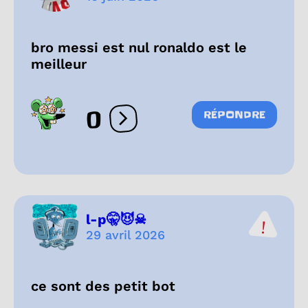
bro messi est nul ronaldo est le
meilleur
0
RÉPONDRE
Ouvrir les réactions
l-p🤫😈☠
29 avril 2026
ce sont des petit bot