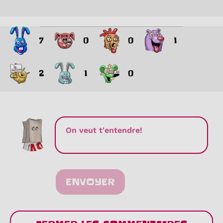
7
0
0
1
2
1
0
ENVOYER