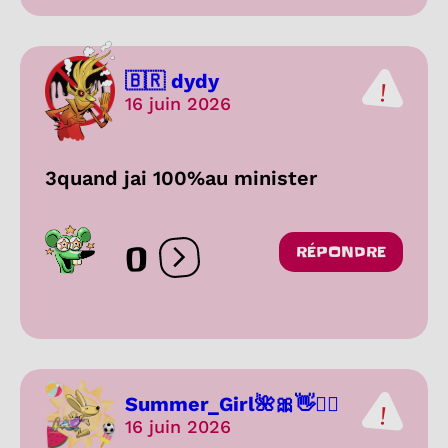
🇧🇷 dydy
16 juin 2026
3quand jai 100%au minister
0
RÉPONDRE
Ouvrir les réactions
Summer_Girl🌺🎀👋❤️‍🔥
16 juin 2026