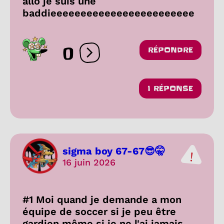
allo je suis une
baddieeeeeeeeeeeeeeeeeeeeeeee
0
RÉPONDRE
Ouvrir les réactions
1 RÉPONSE
sigma boy 67-67😎🤫
16 juin 2026
#1 Moi quand je demande a mon
équipe de soccer si je peu être
gardien même si je ne l'ai jamais