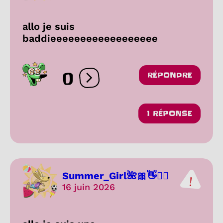
allo je suis
baddieeeeeeeeeeeeeeeeee
0
RÉPONDRE
Ouvrir les réactions
1 RÉPONSE
Summer_Girl🌺🎀👋❤️‍🔥
16 juin 2026