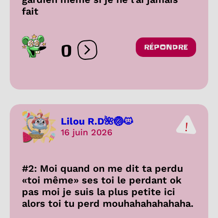
fait
0
RÉPONDRE
Ouvrir les réactions
Lilou R.D🌺🏐🐱
16 juin 2026
#2: Moi quand on me dit ta perdu
«toi même» ses toi le perdant ok
pas moi je suis la plus petite ici
alors toi tu perd mouhahahahahaha.