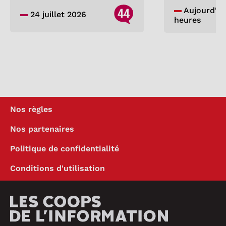
44
Aujourd'hui,
24 juillet 2026
heures
Nos règles
Nos partenaires
Politique de confidentialité
Conditions d'utilisation