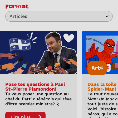
Format
Articles
Arts
Pose tes questions à Paul
Dans la toile
St-Pierre Plamondon!
Spider-Man! 
Tu veux poser une question au
Le tout nouve
chef du Parti québécois qui rêve
Man: Un jour 
d’être premier ministre? 🎤
tout juste de s
Voici l’histoir
héros, qui a c
Lire plus