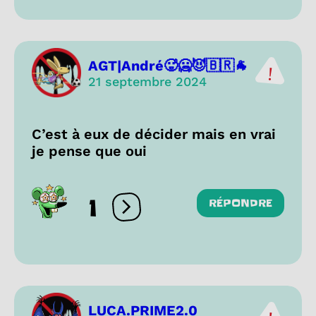
AGT|André🥵🥶😈🇧🇷🐐
21 septembre 2024
C’est à eux de décider mais en vrai
je pense que oui
1
RÉPONDRE
Ouvrir les réactions
LUCA.PRIME2.0