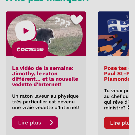
Cocasse
La vidéo de la semaine:
Pose tes qu
Jimothy, le raton
Paul St-Pie
différent… et la nouvelle
Plamondon
vedette d'Internet!
Tu veux pose
Un raton laveur au physique
au chef du P
très particulier est devenu
qui rêve d’êt
une vraie vedette d’Internet!
ministre? 🎤
Lire plus
Lire plus