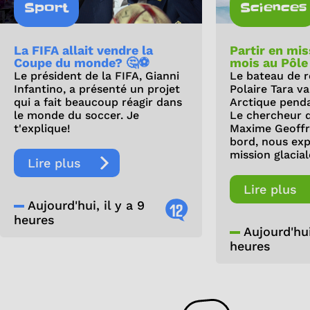
Sport
Sciences
La FIFA allait vendre la
Partir en mi
Coupe du monde? 🤔⚽
mois au Pôle
Le président de la FIFA, Gianni
Le bateau de r
Infantino, a présenté un projet
Polaire Tara v
qui a fait beaucoup réagir dans
Arctique pendan
le monde du soccer. Je
Le chercheur 
t'explique!
Maxime Geoffro
bord, nous exp
mission glacial
Lire plus
Lire plus
Aujourd'hui, il y a 9
12
heures
Aujourd'hui,
heures