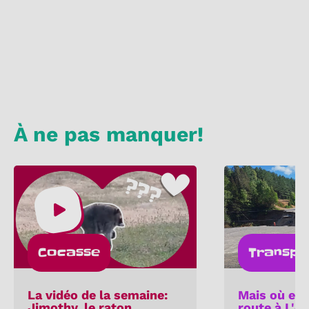
À ne pas manquer!
Cocasse
Transpo
La vidéo de la semaine:
Mais où est
Jimothy, le raton
route à L'A