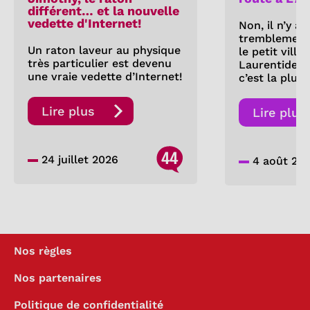
différent… et la nouvelle
vedette d'Internet!
Non, il n’y a
tremblement 
Un raton laveur au physique
le petit villa
très particulier est devenu
Laurentides.
une vraie vedette d’Internet!
c’est la pluie
Lire plus
Lire plus
44
24 juillet 2026
4 août 20
Nos règles
Nos partenaires
Politique de confidentialité