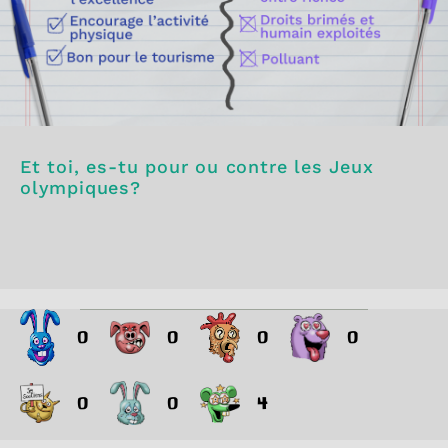
Et toi, es-tu pour ou contre les Jeux
olympiques?
0
0
0
0
0
0
4