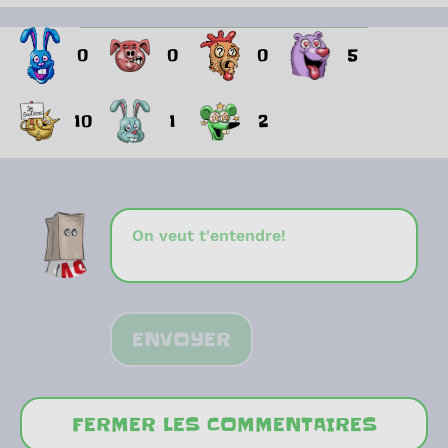
0
0
0
5
10
1
2
ENVOYER
FERMER LES COMMENTAIRES