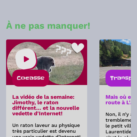
À ne pas manquer!
Cocasse
Transpo
La vidéo de la semaine:
Mais où est
Jimothy, le raton
route à L'A
différent… et la nouvelle
vedette d'Internet!
Non, il n’y a
tremblement 
Un raton laveur au physique
le petit villa
très particulier est devenu
Laurentides.
une vraie vedette d’Internet!