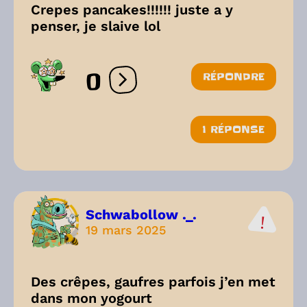
Crepes pancakes!!!!!! juste a y
penser, je slaive lol
0
RÉPONDRE
Ouvrir les réactions
1 RÉPONSE
Schwabollow ._.
19 mars 2025
Des crêpes, gaufres parfois j’en met
dans mon yogourt