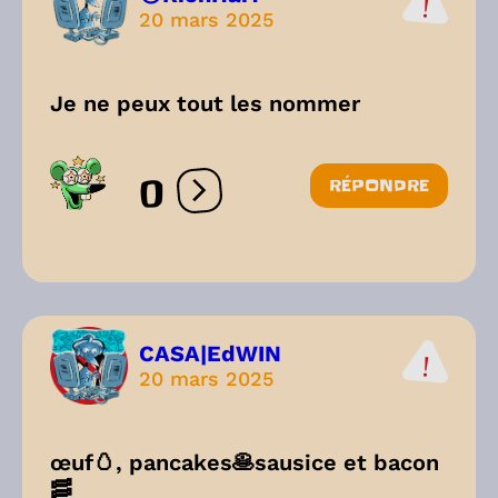
20 mars 2025
Je ne peux tout les nommer
0
RÉPONDRE
Ouvrir les réactions
CASA|EdWIN
20 mars 2025
œuf🥚, pancakes🥞sausice et bacon
🥓