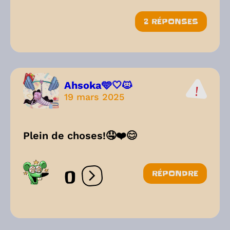
2 RÉPONSES
Ahsoka🩵🤍🐱
19 mars 2025
Plein de choses!🤤❤️😊
0
RÉPONDRE
Ouvrir les réactions