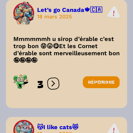
Let’s go Canada🍁🇨🇦
18 mars 2025
Mmmmmmh u sirop d’érable c’est
trop bon 😝😛😋Et les Cornet
d’érable sont merveilleusement bon
🤪🤪🤪🤪
3
RÉPONDRE
Ouvrir les réactions
😽I like cats😻