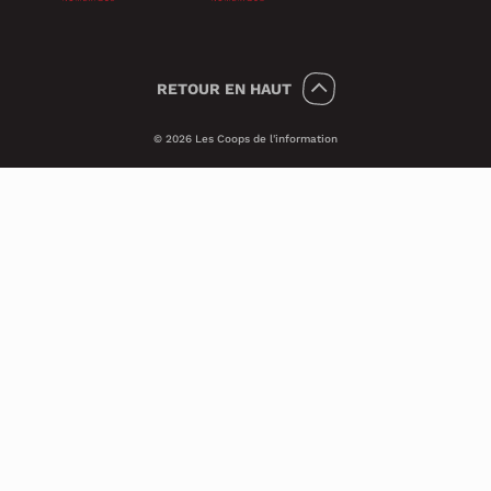
RETOUR
EN HAUT
© 2026 Les Coops de l'information
Témoins 🍪
Psst, nous utilisons des témoins (on dit
Cookies en anglais) pour améliorer ton
expérience sur le site.
Ces petits témoins invisibles analysent les
visites de façon anonyme et sécuritaire. Ils
nous transmettent des informations qui
nous aident à assurer le bon
fonctionnement du site et à améliorer ses
performances techniques.
Si tu veux en savoir plus, consulte notre