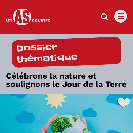
Les as de l'info
Ouvri
Dossier
thématique
Célébrons la nature et
soulignons le Jour de la Terre