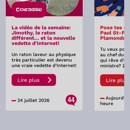
Cocasse
La vidéo de la semaine:
Pose tes qu
Jimothy, le raton
Paul St-Pie
différent… et la nouvelle
Plamondon
vedette d'Internet!
Tu veux pose
Un raton laveur au physique
au chef du P
très particulier est devenu
qui rêve d’êt
une vraie vedette d’Internet!
ministre? 🎤
Lire plus
Lire plus
44
Aujourd'hui,
24 juillet 2026
heure