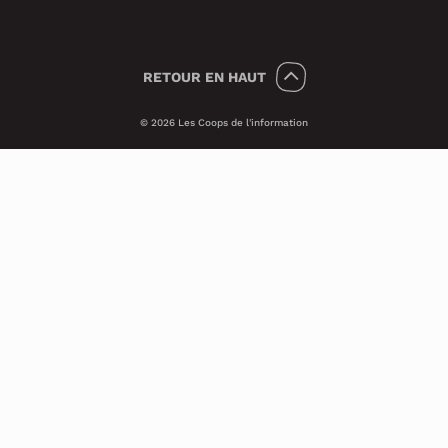
RETOUR
EN HAUT
© 2026 Les Coops de l'information
Témoins 🍪
Psst, nous utilisons des témoins (on dit
Cookies en anglais) pour améliorer ton
expérience sur le site.
Ces petits témoins invisibles analysent les
visites de façon anonyme et sécuritaire. Ils
nous transmettent des informations qui
nous aident à assurer le bon
fonctionnement du site et à améliorer ses
performances techniques.
Si tu veux en savoir plus, consulte notre