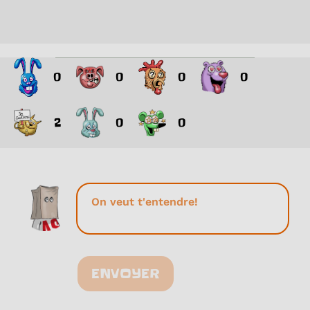
0
0
0
0
2
0
0
ENVOYER