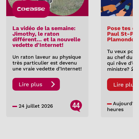
Cocasse
La vidéo de la semaine:
Pose tes qu
Jimothy, le raton
Paul St-Pie
différent… et la nouvelle
Plamondon
vedette d'Internet!
Tu veux pose
Un raton laveur au physique
au chef du P
très particulier est devenu
qui rêve d’êt
une vraie vedette d’Internet!
ministre? 🎤
Lire plus
Lire plus
44
Aujourd'hui,
24 juillet 2026
heures