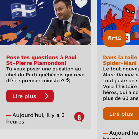
Arts
Pose tes questions à Paul
Dans la toile
St-Pierre Plamondon!
Spider-Man! 
Tu veux poser une question au
Le tout nouve
chef du Parti québécois qui rêve
Man: Un jour 
d’être premier ministre? 🎤
tout juste de s
Voici l’histoir
héros, qui a c
Lire plus
plus de 60 ans
Lire plus
Aujourd'hui, il y a 3
6
heures
Aujourd'hui,