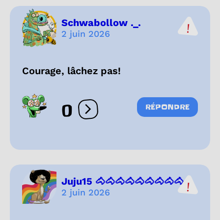
Schwabollow ._.
2 juin 2026
Courage, lâchez pas!
0
RÉPONDRE
Ouvrir les réactions
Juju15 🐴🐴🐴🐴🐴🐴🐴🐴🐴...
2 juin 2026