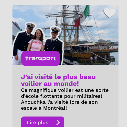
Transport
J’ai visité le plus beau
voilier au monde!
Ce magnifique voilier est une sorte
d’école flottante pour militaires!
Anouchka l’a visité lors de son
escale à Montréal!
Lire plus