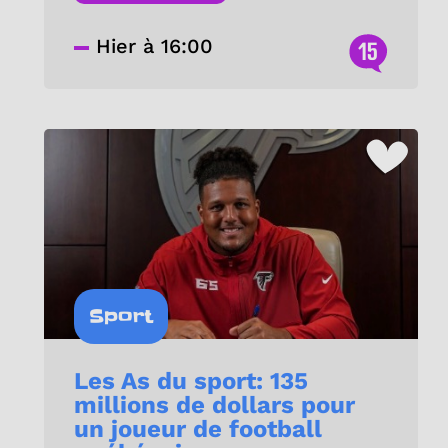
Hier à 16:00
15
Sport
Les As du sport: 135
millions de dollars pour
un joueur de football