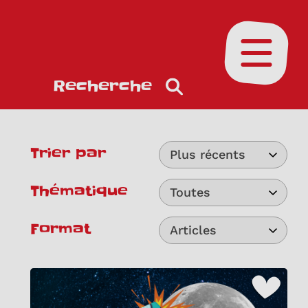
Ouvrir le
Recherche
Trier par
Plus récents
Thématique
Toutes
Format
Articles