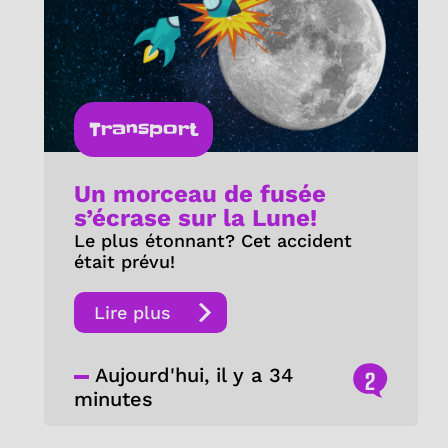
Transport
Un morceau de fusée
s’écrase sur la Lune!
Le plus étonnant? Cet accident
était prévu!
Lire plus
Aujourd'hui, il y a 34
2
minutes