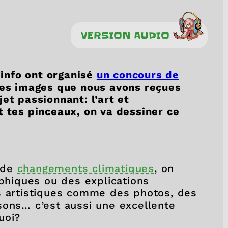
VERSION AUDIO
l’info ont organisé
un concours de
lles images que nous avons reçues
et passionnant: l’art et
t tes pinceaux, on va dessiner ce
 de
changements climatiques
, on
aphiques ou des explications
s artistiques comme des photos, des
sons… c’est aussi une excellente
quoi?