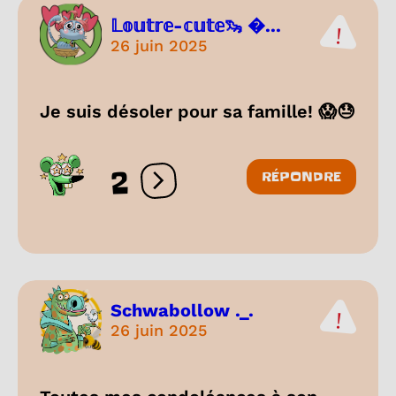
𝕃𝕠𝕦𝕥𝕣𝕖-𝕔𝕦𝕥𝕖🦦 ...
26 juin 2025
Je suis désoler pour sa famille! 😱😓
2
RÉPONDRE
Ouvrir les réactions
Schwabollow ._.
26 juin 2025