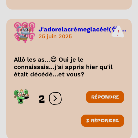
J'adorelacrèmeglacée!(🍨+...
25 juin 2025
Allô les as...😔 Oui je le
connaissais...j'ai appris hier qu'il
était décédé...et vous?
2
RÉPONDRE
Ouvrir les réactions
3 RÉPONSES