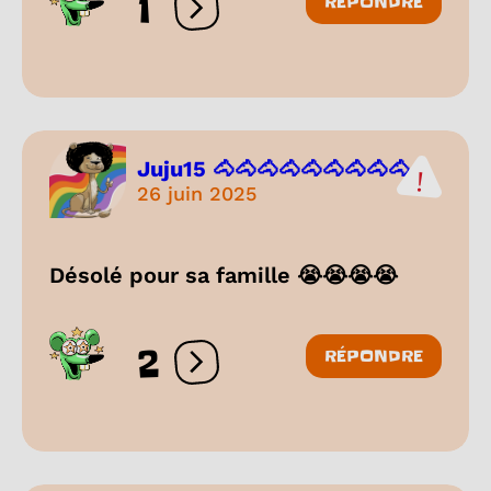
1
RÉPONDRE
Ouvrir les réactions
Juju15 🐴🐴🐴🐴🐴🐴🐴🐴🐴...
26 juin 2025
Désolé pour sa famille 😭😭😭😭
2
RÉPONDRE
Ouvrir les réactions