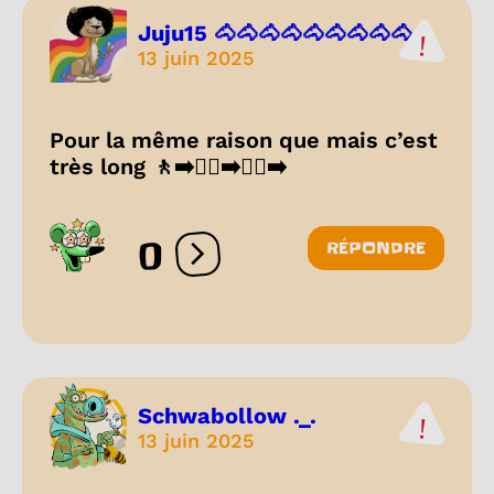
Juju15 🐴🐴🐴🐴🐴🐴🐴🐴🐴...
13 juin 2025
Pour la même raison que mais c’est
très long 🚶‍➡️🚶‍♀️‍➡️🚶‍♂️‍➡️
0
RÉPONDRE
Ouvrir les réactions
Schwabollow ._.
13 juin 2025