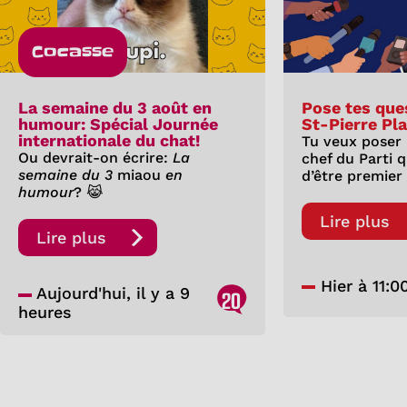
Cocasse
La semaine du 3 août en
Pose tes que
humour: Spécial Journée
St-Pierre Pl
internationale du chat!
Tu veux poser
Ou devrait-on écrire:
La
chef du Parti 
semaine du 3
miaou
en
d’être premier
humour
? 😹
Lire plus
Lire plus
Hier à 11:0
Aujourd'hui, il y a 9
20
heures