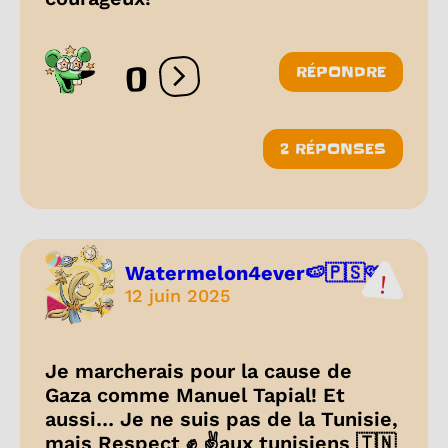
0
RÉPONDRE
Ouvrir les réactions
2 RÉPONSES
Watermelon4ever🍉🇵🇸🩷
12 juin 2025
Je marcherais pour la cause de
Gaza comme Manuel Tapial! Et
aussi… Je ne suis pas de la Tunisie,
mais Respect ✊ ✌️aux tunisiens 🇹🇳