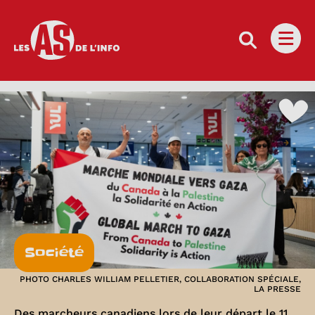
Les as de l'info
Ouvri
Société
PHOTO CHARLES WILLIAM PELLETIER, COLLABORATION SPÉCIALE,
LA PRESSE
Des marcheurs canadiens lors de leur départ le 11