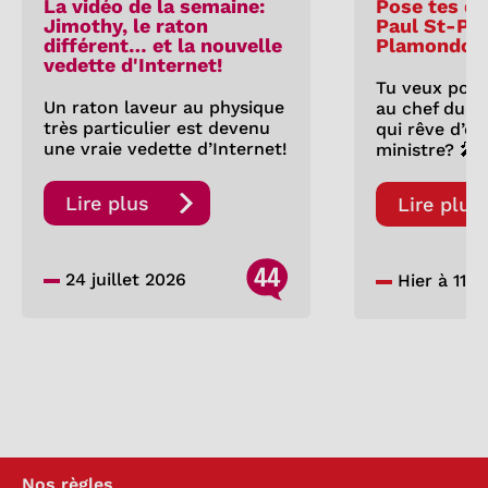
La vidéo de la semaine:
Pose tes qu
Jimothy, le raton
Paul St-Pie
différent… et la nouvelle
Plamondon
vedette d'Internet!
Tu veux pose
Un raton laveur au physique
au chef du P
très particulier est devenu
qui rêve d’êt
une vraie vedette d’Internet!
ministre? 🎤
Lire plus
Lire plus
44
24 juillet 2026
Hier à 11:0
Nos règles