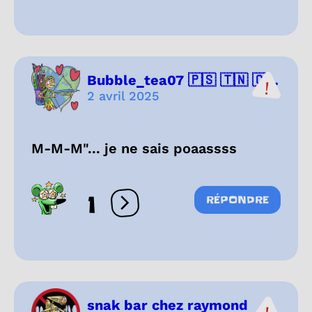
Bubble_tea07 🇵🇸 🇹🇳 🇨...
2 avril 2025
M-M-M"... je ne sais poaassss
1
RÉPONDRE
Ouvrir les réactions
snak bar chez raymond