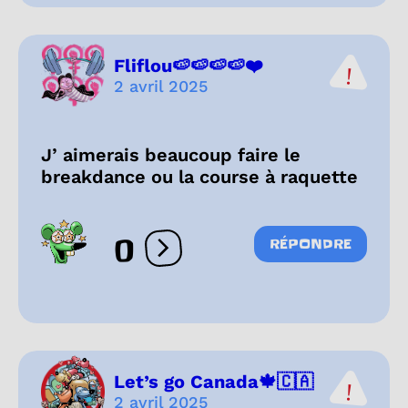
Fliflou🍉🍉🍉🍉❤️
2 avril 2025
J’ aimerais beaucoup faire le
breakdance ou la course à raquette
0
RÉPONDRE
Ouvrir les réactions
Let’s go Canada🍁🇨🇦
2 avril 2025