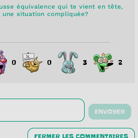
usse équivalence qui te vient en tête,
e une situation compliquée?
0
0
3
2
ENVOYER
FERMER LES COMMENTAIRES