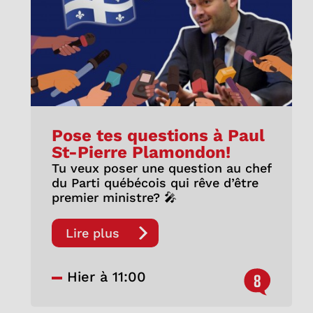
Pose tes questions à Paul
St-Pierre Plamondon!
Tu veux poser une question au chef
du Parti québécois qui rêve d’être
premier ministre? 🎤
Lire plus
Hier à 11:00
8