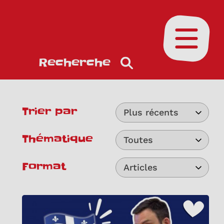
Ouvrir le
Recherche
Trier par
Plus récents
Thématique
Toutes
Format
Articles