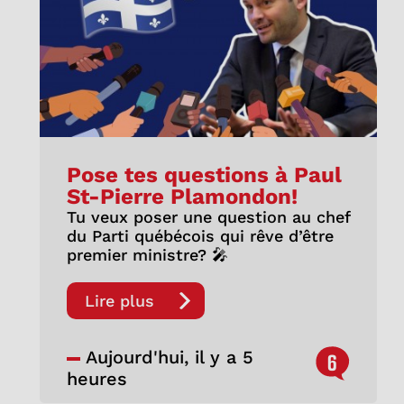
Pose tes questions à Paul
St-Pierre Plamondon!
Tu veux poser une question au chef
du Parti québécois qui rêve d’être
premier ministre? 🎤
Lire plus
Aujourd'hui, il y a 5
6
heures