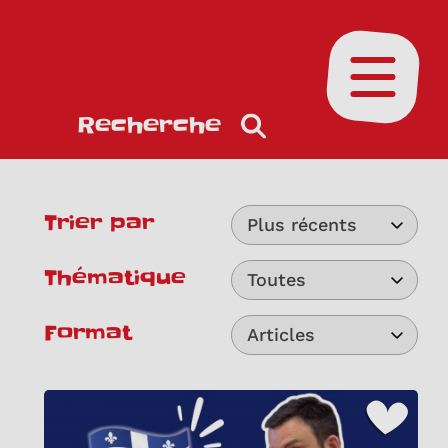
Ouvrir le
Recherche
Trier par
Plus récents
Thématique
Toutes
Format
Articles