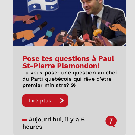
Pose tes questions à Paul
St-Pierre Plamondon!
Tu veux poser une question au chef
du Parti québécois qui rêve d’être
premier ministre? 🎤
Lire plus
Aujourd'hui, il y a 6
7
heures