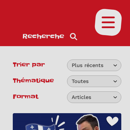
Ouvrir le
Recherche
Trier par
Plus récents
Thématique
Toutes
Format
Articles