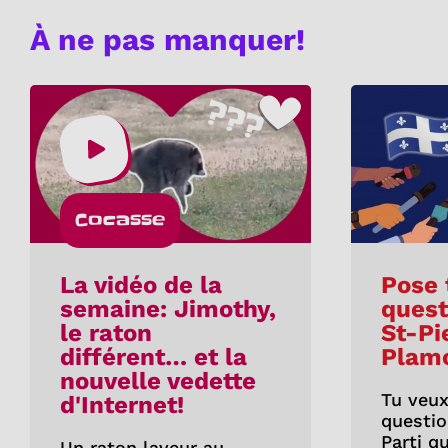
À ne pas manquer!
Cocasse
La vidéo de la
Pose 
semaine: Jimothy,
quest
le raton
St-Pi
différent… et la
Plam
nouvelle vedette
Tu veux
d'Internet!
questio
Parti q
Un raton laveur au