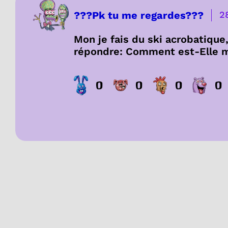
???Pk tu me regardes???
2
Mon je fais du ski acrobatique
répondre: Comment est-Elle 
0
0
0
0