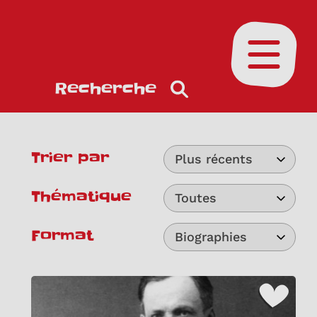
Ouvrir le
Recherche
Trier par
Plus récents
Thématique
Toutes
Format
Biographies