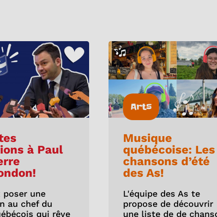
Arts
tes
Musique
ions à Paul
québécoise: Les
erre
chansons d’été
ondon!
des As!
 poser une
L'équipe des As te
n au chef du
propose de découvrir
uébécois qui rêve
une liste de de chans