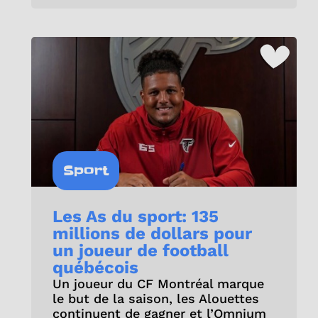
Sport
Les As du sport: 135
millions de dollars pour
un joueur de football
québécois
Un joueur du CF Montréal marque
le but de la saison, les Alouettes
continuent de gagner et l’Omnium