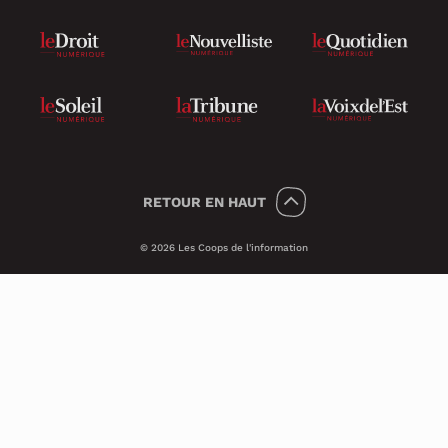
RETOUR
EN HAUT
© 2026 Les Coops de l'information
Témoins 🍪
Psst, nous utilisons des témoins (on dit
Cookies en anglais) pour améliorer ton
expérience sur le site.
Ces petits témoins invisibles analysent les