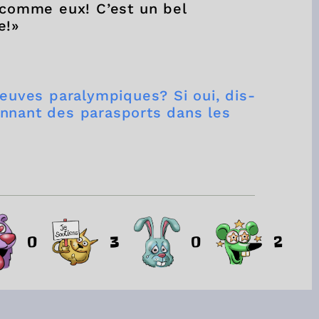
, comme eux! C’est un bel
ie!»
reuves paralympiques? Si oui, dis-
nnant des parasports dans les
0
3
0
2