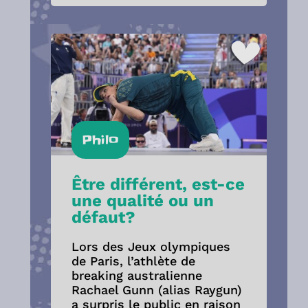
Philo
Être différent, est-ce
une qualité ou un
défaut?
Lors des Jeux olympiques
de Paris, l’athlète de
breaking australienne
Rachael Gunn (alias Raygun)
a surpris le public en raison