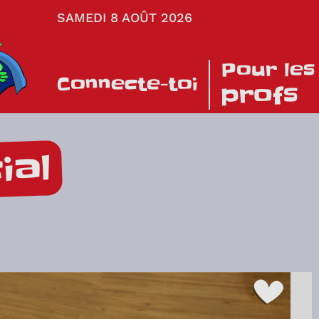
SAMEDI 8 AOÛT 2026
Pour les
Connecte-toi
profs
ial