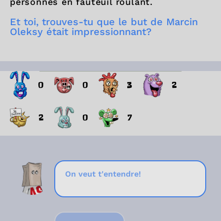
personnes en fauteuil roulant.
Et toi, trouves-tu que le but de Marcin
Oleksy était impressionnant?
0
0
3
2
2
0
7