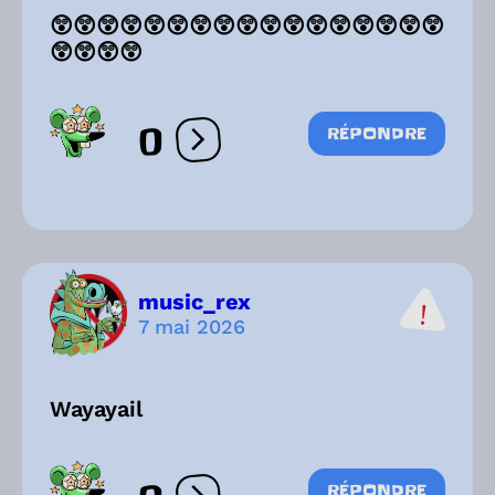
😲😲😲😲😲😲😲😲😲😲😲😲😲😲😲😲😲
😲😲😲😲
0
RÉPONDRE
Ouvrir les réactions
music_rex
7 mai 2026
Wayayail
RÉPONDRE