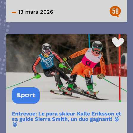
59
13 mars 2026
Sport
Entrevue: Le para skieur Kalle Eriksson et
sa guide Sierra Smith, un duo gagnant! 🥈
🥉