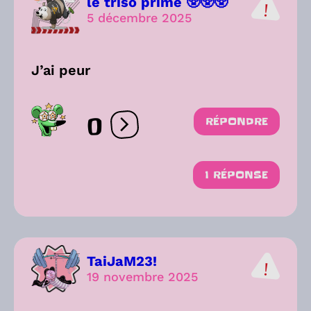
le triso prime 🥸🥸🥸
5 décembre 2025
J’ai peur
0
RÉPONDRE
Ouvrir les réactions
1 RÉPONSE
TaiJaM23!
19 novembre 2025