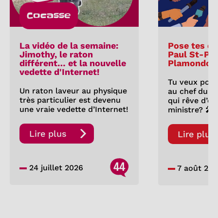
Cocasse
La vidéo de la semaine:
Pose tes qu
Jimothy, le raton
Paul St-Pie
différent… et la nouvelle
Plamondon
vedette d'Internet!
Tu veux pose
Un raton laveur au physique
au chef du P
très particulier est devenu
qui rêve d’êt
une vraie vedette d’Internet!
ministre? 🎤
Lire plus
Lire plus
44
24 juillet 2026
7 août 20