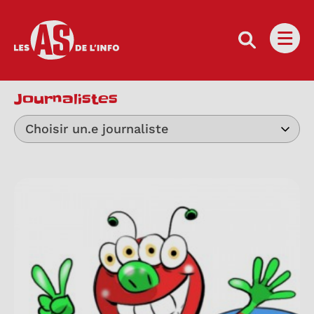
Les as de l'info
Ouvri
Journalistes
Choisir un.e journaliste