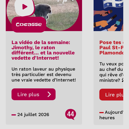
Cocasse
La vidéo de la semaine:
Pose tes qu
Jimothy, le raton
Paul St-Pie
différent… et la nouvelle
Plamondon
vedette d'Internet!
Tu veux pose
Un raton laveur au physique
au chef du P
très particulier est devenu
qui rêve d’êt
une vraie vedette d’Internet!
ministre? 🎤
Lire plus
Lire plus
44
Aujourd'hui
24 juillet 2026
heures