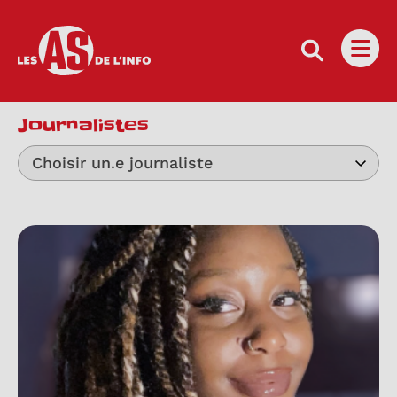
Les as de l'info
Ouvri
Journalistes
Choisir un.e journaliste