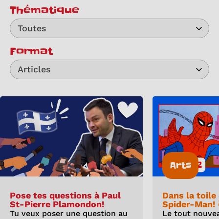
Thématique
Toutes
Format
Articles
Arts
Pose tes questions à Paul
Dans la toile
St-Pierre Plamondon!
Spider-Man! 
Tu veux poser une question au
Le tout nouve