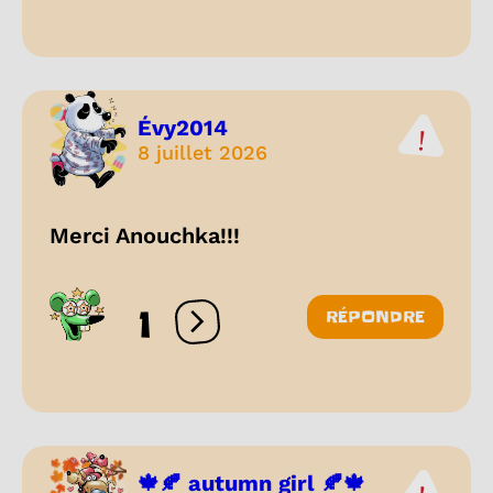
Évy2014
8 juillet 2026
Merci Anouchka!!!
1
RÉPONDRE
Ouvrir les réactions
🍁🍂 autumn girl 🍂🍁