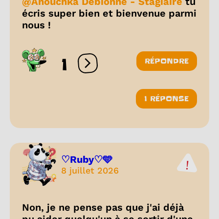
@Anouchka Debionne - Stagiaire
tu
écris super bien et bienvenue parmi
nous !
1
RÉPONDRE
Ouvrir les réactions
1 RÉPONSE
♡Ruby♡🩵
8 juillet 2026
Non, je ne pense pas que j'ai déjà
pu aider quelqu'un à se sortir d'une