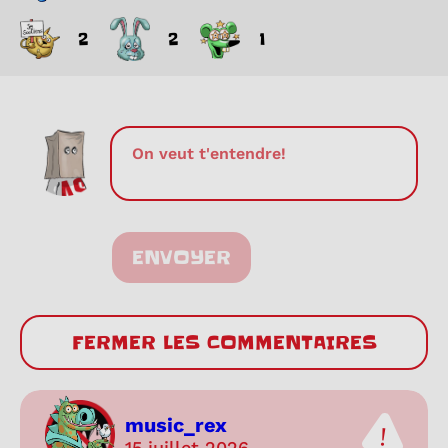
2
2
1
ENVOYER
FERMER LES COMMENTAIRES
music_rex
15 juillet 2026