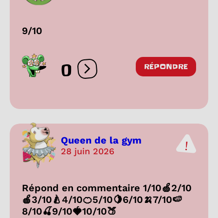
9/10
0
RÉPONDRE
Ouvrir les réactions
Queen de la gym
28 juin 2026
Répond en commentaire 1/10🍏2/10
🍎3/10🍐4/10🍊5/10🍋6/10🍌7/10🍉
8/10🍒9/10🍓10/10🍑