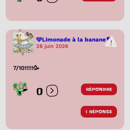
🩷Limonade à la banane💜
28 juin 2026
7/10!!!!!🥳
0
RÉPONDRE
Ouvrir les réactions
1 RÉPONSE