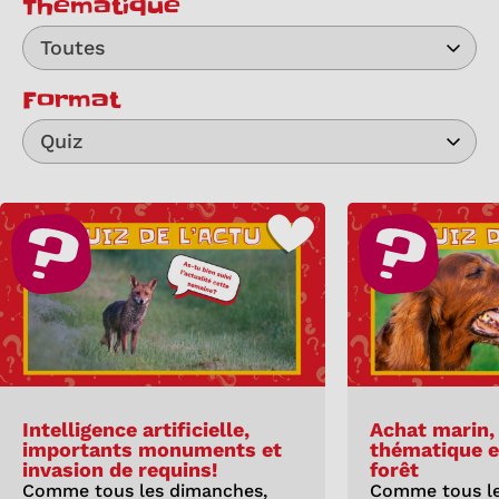
Thématique
Toutes
Format
Quiz
Intelligence artificielle,
Achat marin,
importants monuments et
thématique et
invasion de requins!
forêt
Comme tous les dimanches,
Comme tous le