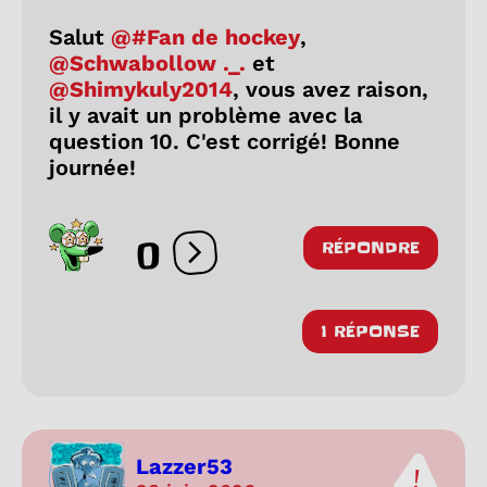
Salut
@#Fan de hockey
,
@Schwabollow ._.
et
@Shimykuly2014
, vous avez raison,
il y avait un problème avec la
question 10. C'est corrigé! Bonne
journée!
0
RÉPONDRE
Ouvrir les réactions
1 RÉPONSE
Lazzer53