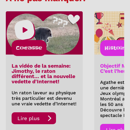
Cocasse
Histoire
La vidéo de la semaine:
Objectif Mo
Jimothy, le raton
C’est l’heur
différent… et la nouvelle
vedette d'Internet!
Agathe est d
une dernière 
Un raton laveur au physique
Jeux olympi
très particulier est devenu
Montréal a-t
une vraie vedette d’Internet!
les 50 ans de
Découvre les
spectacle Fe
Lire plus
Lire plus