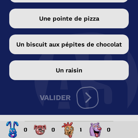
Une pointe de pizza
Un biscuit aux pépites de chocolat
Un raisin
VALIDER
0
0
1
0