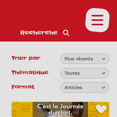
Ouvrir le
Recherche
Trier par
Plus récents
Thématique
Toutes
Format
Articles