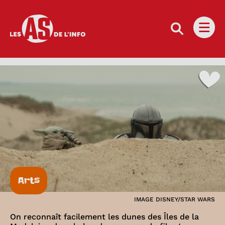
Les as de l'info
Ouvri
Arts
IMAGE DISNEY/STAR WARS
On reconnaît facilement les dunes des Îles de la