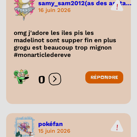
samy_sam2012(as des ashta...
16 juin 2026
omg j'adore les iles pis les
madelinot sont supper fin en plus
grogu est beaucoup trop mignon
#monarticledereve
0
RÉPONDRE
Ouvrir les réactions
pokéfan
15 juin 2026