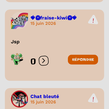
🍓🥝fraise-kiwi🥝🍓
15 juin 2026
Jsp
0
RÉPONDRE
Ouvrir les réactions
Chat bleuté
15 juin 2026