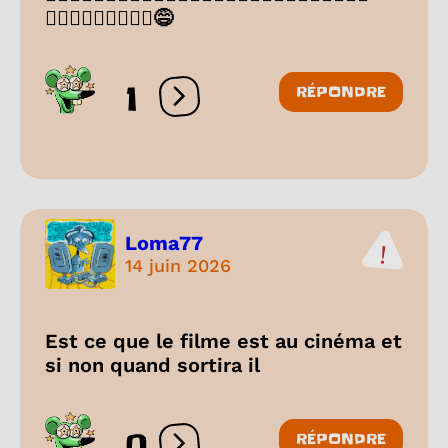
🤷🏽‍♀️🤷🏽‍♀️🤷🏽‍♀️😅
1
RÉPONDRE
Ouvrir les réactions
Loma77
14 juin 2026
Est ce que le filme est au cinéma et
si non quand sortira il
0
RÉPONDRE