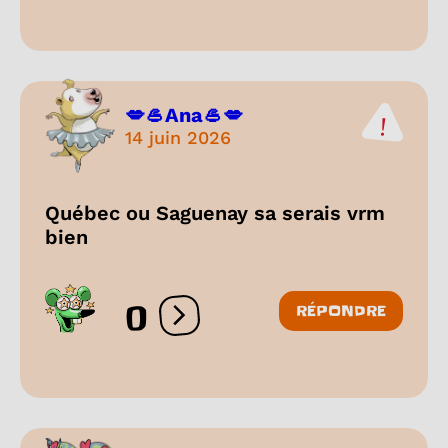
💋🥌Ana🥌💋
14 juin 2026
Québec ou Saguenay sa serais vrm
bien
0
RÉPONDRE
Ouvrir les réactions