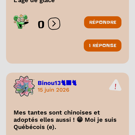
0
RÉPONDRE
Ouvrir les réactions
1 RÉPONSE
Binou13🐈‍⬛🐈
15 juin 2026
Mes tantes sont chinoises et
adoptés elles aussi ! 😁 Moi je suis
Québécois (e).