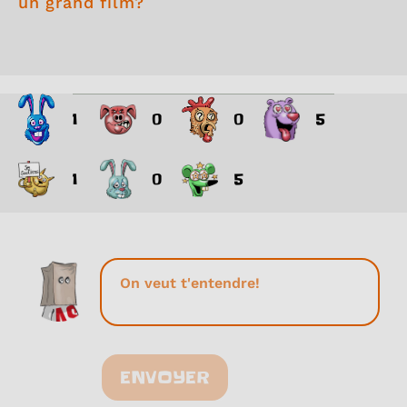
un grand film?
1
0
0
5
1
0
5
ENVOYER