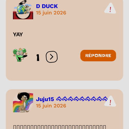
D DUCK
15 juin 2026
YAY
1
RÉPONDRE
Ouvrir les réactions
Juju15 🐴🐴🐴🐴🐴🐴🐴🐴🐴...
15 juin 2026
🤷🏽‍♀️🤷🏽‍♀️🤷🏽‍♀️🤷🏽‍♀️🤷🏽‍♀️🤷🏽‍♀️🤷🏽‍♀️🤷🏽‍♀️🤷🏽‍♀️