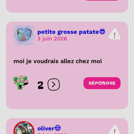
petite grosse patate😎
3 juin 2026
moi je voudrais allez chez moi
2
RÉPONDRE
Ouvrir les réactions
oliver🤠