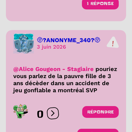
1 RÉPONSE
🫥?ANONYME_340?🫥
3 juin 2026
@Alice Gougeon - Stagiaire
pouriez
vous parlez de la pauvre fille de 3
ans décèder dans un accident de
jeu gonflable a montréal SVP
0
RÉPONDRE
Ouvrir les réactions