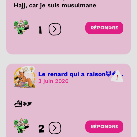
Hajj, car je suis musulmane
1
RÉPONDRE
Ouvrir les réactions
Le renard qui a raison🦊...
3 juin 2026
𒍅ቅቓ
2
RÉPONDRE
Ouvrir les réactions