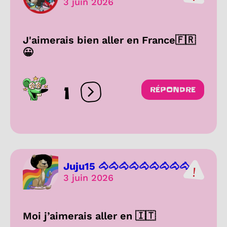
3 juin 2026
J'aimerais bien aller en France🇫🇷
😀
1
RÉPONDRE
Ouvrir les réactions
Juju15 🐴🐴🐴🐴🐴🐴🐴🐴🐴...
3 juin 2026
Moi j’aimerais aller en 🇮🇹