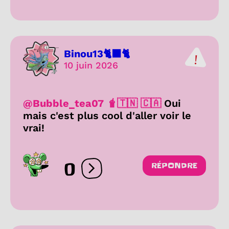
Binou13🐈‍⬛🐈
10 juin 2026
@Bubble_tea07 🧋🇹🇳 🇨🇦
Oui
mais c'est plus cool d'aller voir le
vrai!
0
RÉPONDRE
Ouvrir les réactions