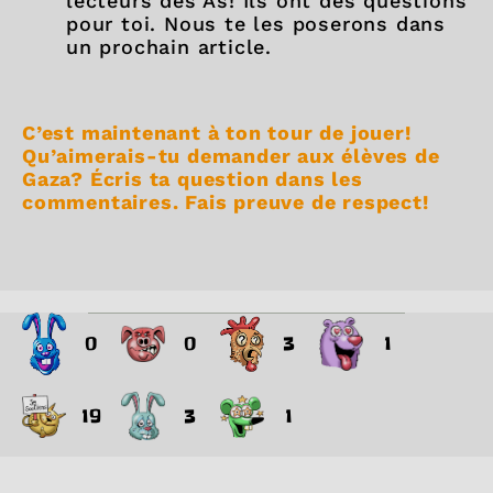
lecteurs des As! Ils ont des questions
pour toi. Nous te les poserons dans
un prochain article.
C’est maintenant à ton tour de jouer!
Qu’aimerais-tu demander aux élèves de
Gaza? Écris ta question dans les
commentaires. Fais preuve de respect!
0
0
3
1
19
3
1