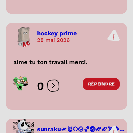
hockey prime
28 mai 2026
aime tu ton travail merci.
0
RÉPONDRE
Ouvrir les réactions
sunraku🛫🥇⚾🥎🏀🏐🏈🏉🏹...