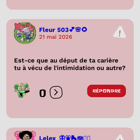
Fleur 503💕🌸🌻
21 mai 2026
Est-ce que au déput de ta carière
tu à vécu de l'intimidation ou autre?
0
RÉPONDRE
Ouvrir les réactions
Lelex_🦋⛲️🛼🪼❤️‍🔥