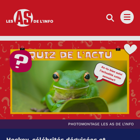
Les as de l'info
Ouvri
PHOTOMONTAGE LES AS DE L’INFO
Hockey, célébrités déguisées et