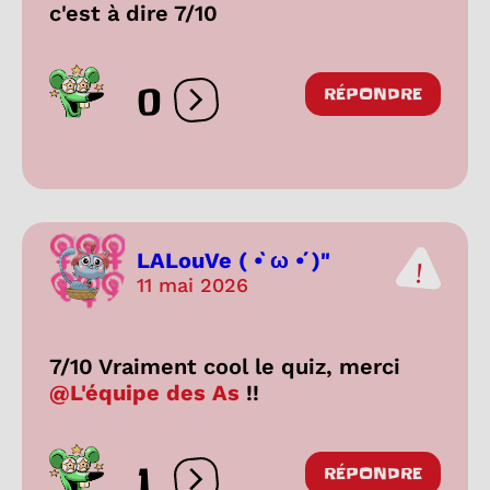
c'est à dire 7/10
0
RÉPONDRE
Ouvrir les réactions
LALouVe ( •̀ ω •́ )"
11 mai 2026
7/10 Vraiment cool le quiz, merci
@L'équipe des As
!!
1
RÉPONDRE
Ouvrir les réactions