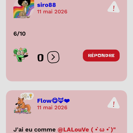
siro88
11 mai 2026
6/10
0
RÉPONDRE
Ouvrir les réactions
Flow😋🦊❤️
11 mai 2026
J'ai eu comme
@LALouVe ( •̀ ω •́ )"