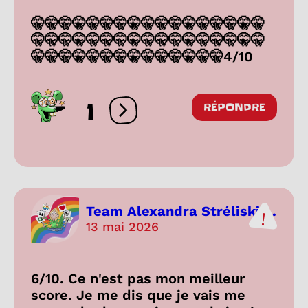
🤫🤫🤫🤫🤫🤫🤫🤫🤫🤫🤫🤫🤫🤫🤫🤫🤫
🤫🤫🤫🤫🤫🤫🤫🤫🤫🤫🤫🤫🤫🤫🤫🤫🤫
🤫🤫🤫🤫🤫🤫🤫🤫🤫🤫🤫🤫🤫🤫4/10
1
RÉPONDRE
Ouvrir les réactions
Team Alexandra Stréliski ...
13 mai 2026
6/10. Ce n'est pas mon meilleur
score. Je me dis que je vais me