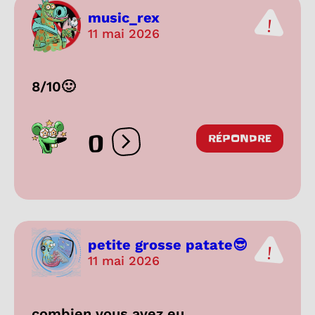
music_rex
11 mai 2026
8/10🙂
0
RÉPONDRE
Ouvrir les réactions
petite grosse patate😎
11 mai 2026
combien vous avez eu