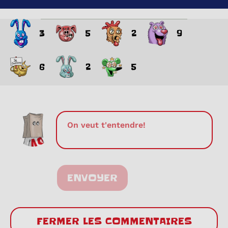
3
5
2
9
6
2
5
ENVOYER
FERMER LES COMMENTAIRES