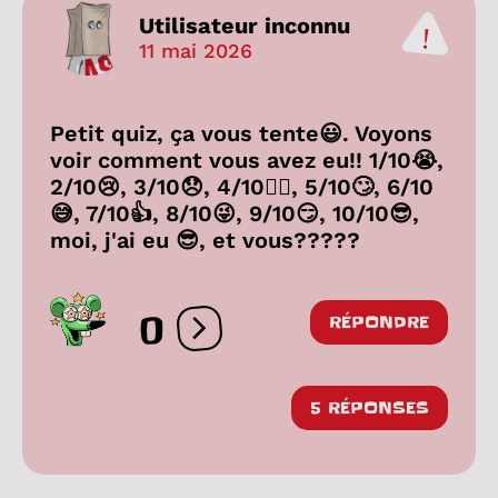
Utilisateur inconnu
11 mai 2026
Petit quiz, ça vous tente😃. Voyons
voir comment vous avez eu!! 1/10😭,
2/10😢, 3/10😞, 4/10😵‍💫, 5/10🙄, 6/10
😅, 7/10👍, 8/10😜, 9/10😏, 10/10😎,
moi, j'ai eu 😎, et vous?????
0
RÉPONDRE
Ouvrir les réactions
5 RÉPONSES