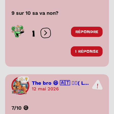
9 sur 10 sa va non?
1
RÉPONDRE
Ouvrir les réactions
1 RÉPONSE
The bro 😆 🇦🇹 🏳️‍🌈( L...
12 mai 2026
7/10 😅