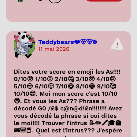
Teddybears❤️🐻🐻‍❄️
11 mai 2026
Dites votre score en emoji les As!!!!
0/10😵 1/10🫤 2/10🤔 3/10🥺 4/10😔
5/10😑 6/10🙂 7/10😋 8/10😁 9/10🥰
10/10😎. Moi mon score c'est 10/10
😎. Et vous les As??? Phrase a
décodé G0 /£$ ¢@n@d!£n!!!!!!!! Avez
vous décodé la phrase si oui dites
le moi!!!! Trouver l'intrus 📝✏️🖍️🎓🏫
🚌🎒📕. Quel est l'intrus??? J'espère