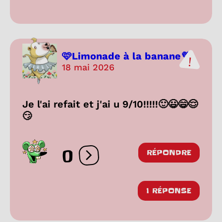
🩷Limonade à la banane💜
18 mai 2026
Je l'ai refait et j'ai u 9/10!!!!!🙂😃😄😌
😏
0
RÉPONDRE
Ouvrir les réactions
1 RÉPONSE