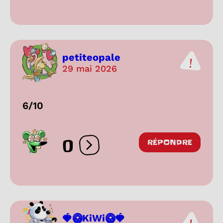
petiteopale
29 mai 2026
6/10
0
RÉPONDRE
Ouvrir les réactions
🍓🥝KiWi🥝🍓