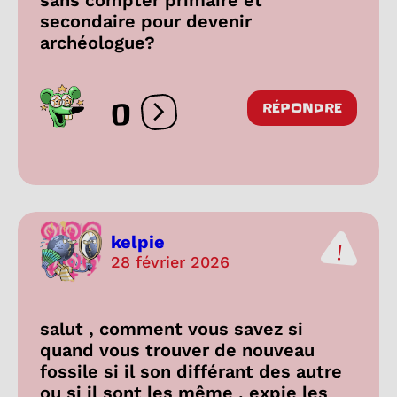
secondaire pour devenir
archéologue?
0
RÉPONDRE
Ouvrir les réactions
kelpie
28 février 2026
salut , comment vous savez si
quand vous trouver de nouveau
fossile si il son différant des autre
ou si il sont les même , expie les