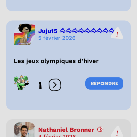
Juju15 🐴🐴🐴🐴🐴🐴🐴🐴🐴...
5 février 2026
Les jeux olympiques d’hiver
1
RÉPONDRE
Ouvrir les réactions
Nathaniel Bronner
4 février 2026