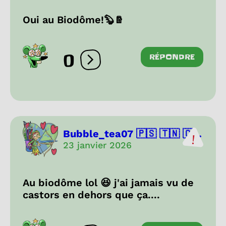
Oui au Biodôme!🦫🪵
0
RÉPONDRE
Ouvrir les réactions
Bubble_tea07 🇵🇸 🇹🇳 🇨...
23 janvier 2026
Au biodôme lol 😆 j'ai jamais vu de
castors en dehors que ça....