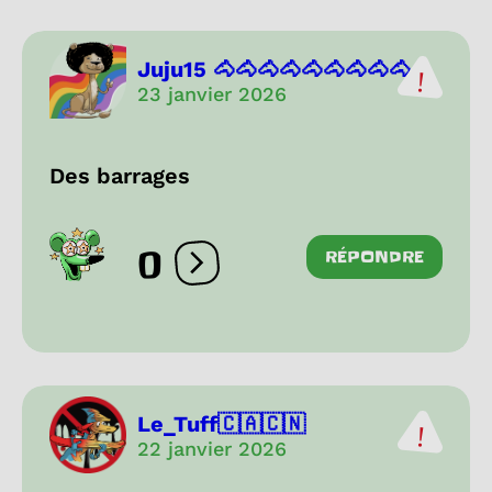
Juju15 🐴🐴🐴🐴🐴🐴🐴🐴🐴...
23 janvier 2026
Des barrages
0
RÉPONDRE
Ouvrir les réactions
Le_Tuff🇨🇦🇨🇳
22 janvier 2026