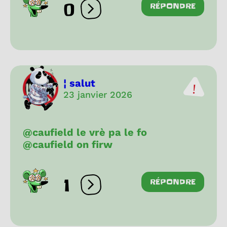
0
RÉPONDRE
Ouvrir les réactions
¦ salut
23 janvier 2026
@caufield le vrè pa le fo
@caufield on firw
1
RÉPONDRE
Ouvrir les réactions