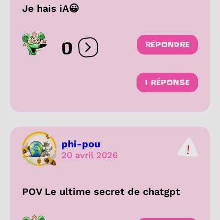
Je hais iA😀
0
RÉPONDRE
Ouvrir les réactions
1 RÉPONSE
phi-pou
20 avril 2026
POV Le ultime secret de chatgpt