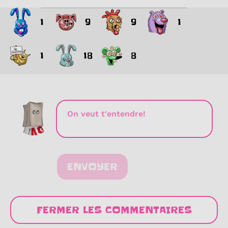
1
9
9
1
1
18
8
ENVOYER
FERMER LES COMMENTAIRES