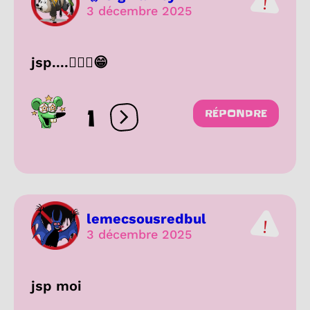
3 décembre 2025
jsp....😶‍🌫🤕😁
1
RÉPONDRE
Ouvrir les réactions
lemecsousredbul
3 décembre 2025
jsp moi