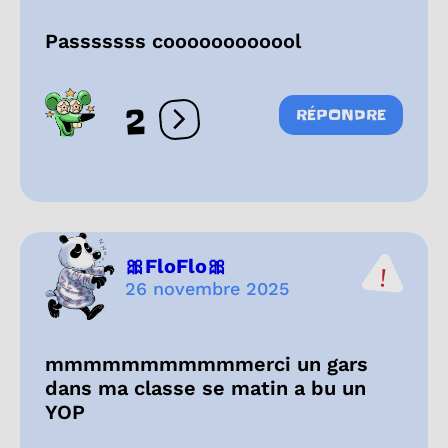
Passsssss coooooooooool
2
RÉPONDRE
Ouvrir les réactions
🎀FloFlo🎀
26 novembre 2025
mmmmmmmmmmmerci un gars
dans ma classe se matin a bu un
YOP