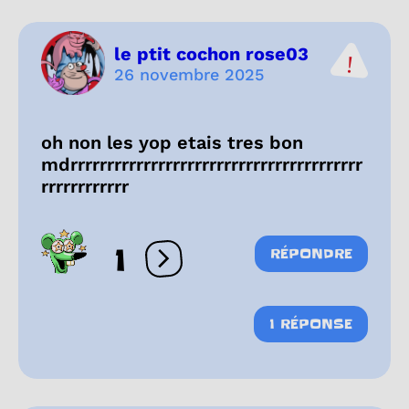
le ptit cochon rose03
26 novembre 2025
oh non les yop etais tres bon
mdrrrrrrrrrrrrrrrrrrrrrrrrrrrrrrrrrrrrrrrr
rrrrrrrrrrrr
1
RÉPONDRE
Ouvrir les réactions
1 RÉPONSE