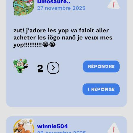
Dinosaure..
27 novembre 2025
zut! j'adore les yop va faloir aller
acheter les iögo nanö je veux mes
yop!!!!!!!!!!😭😭
2
RÉPONDRE
Ouvrir les réactions
1 RÉPONSE
winnie504
26 novembre 2025