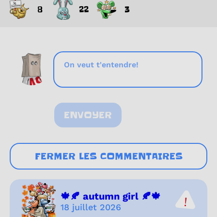
8
22
3
ENVOYER
FERMER LES COMMENTAIRES
🍁🍂 autumn girl 🍂🍁
18 juillet 2026