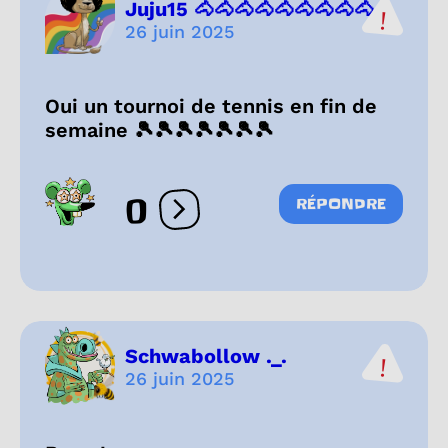
Juju15 🐴🐴🐴🐴🐴🐴🐴🐴🐴...
26 juin 2025
Oui un tournoi de tennis en fin de
semaine 🎾🎾🎾🎾🎾🎾🎾
0
RÉPONDRE
Ouvrir les réactions
Schwabollow ._.
26 juin 2025