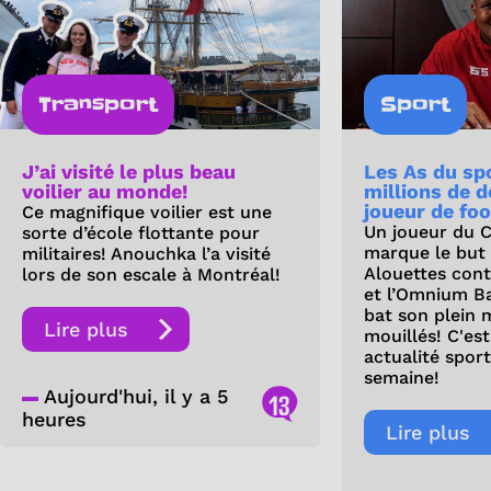
Transport
Sport
J’ai visité le plus beau
Les As du spo
voilier au monde!
millions de d
joueur de fo
Ce magnifique voilier est une
Un joueur du 
sorte d’école flottante pour
marque le but d
militaires! Anouchka l’a visité
Alouettes cont
lors de son escale à Montréal!
et l’Omnium B
bat son plein 
Lire plus
mouillés! C'est
actualité sport
semaine!
Aujourd'hui, il y a 5
13
heures
Lire plus