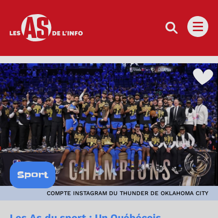
Les as de l'info
Ouvri
Sport
COMPTE INSTAGRAM DU THUNDER DE OKLAHOMA CITY
Les As du sport : Un Québécois