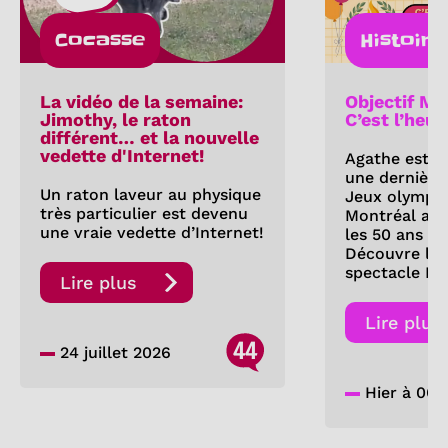
Cocasse
Histoire
La vidéo de la semaine:
Objectif Mo
Jimothy, le raton
C’est l’heur
différent… et la nouvelle
vedette d'Internet!
Agathe est d
une dernière 
Un raton laveur au physique
Jeux olympi
très particulier est devenu
Montréal a-t
une vraie vedette d’Internet!
les 50 ans de
Découvre les
spectacle Fe
Lire plus
Lire plus
44
24 juillet 2026
Hier à 06: