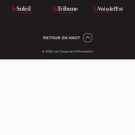
RETOUR
EN HAUT
© 2026 Les Coops de l'information
Témoins 🍪
Psst, nous utilisons des témoins (on dit
Cookies en anglais) pour améliorer ton
expérience sur le site.
Ces petits témoins invisibles analysent les
visites de façon anonyme et sécuritaire. Ils
nous transmettent des informations qui
nous aident à assurer le bon
fonctionnement du site et à améliorer ses